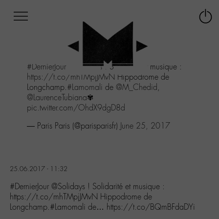
Afficher
Panneau de gestion des cookies
Labo
Connex
-
le
M-
menu
Aller
#DernierJour
@Solidays
! Solidarité et musique :
au
https://t.co/mhTMpjJMvN
Hippodrome de
menu
Longchamp.
#Lamomali
de
@M_Chedid
,
Aller
@LaurenceTubiana
✾
au
pic.twitter.com/OhdX9dgD8d
contenu
Aller
— Paris Paris (@parisparisfr)
June 25, 2017
à
la
recherche
25.06.2017 - 11:32
#DernierJour @Solidays ! Solidarité et musique :
https://t.co/mhTMpjJMvN Hippodrome de
Longchamp.#Lamomali de… https://t.co/BQmBFdaDYi