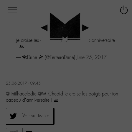
Afficher
Panneau de gestion des cookies
Labo
Connex
-
le
M-
menu
Aller
Je croise les doigts pour ton cadeau d'anniversaire
au
! 🙏
menu
Aller
— 🌺Drine 🌸 (@FerreiraDrine)
June 25, 2017
au
contenu
Aller
à
25.06.2017 - 09:45
la
recherche
@lintilhacelodie @M_Chedid Je croise les doigts pour ton
cadeau d’anniversaire ! 🙏
Voir sur twitter