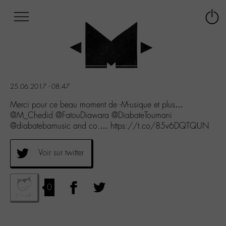
Afficher
Panneau de gestion des cookies
Labo
Connex
-
le
M-
menu
Aller
au
menu
25.06.2017 - 08:47
Aller
au
Merci pour ce beau moment de -M-usique et plus…
contenu
@M_Chedid @FatouDiawara @DiabateToumani
Aller
@diabatebamusic and co.… https://t.co/85v6DQTQUN
à
la
Voir sur twitter
recherche
0