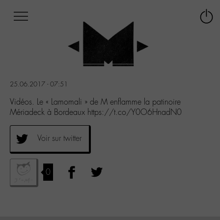
Afficher
Panneau de gestion des cookies
Labo
Connex
-
le
M-
menu
Aller
au
menu
25.06.2017 - 07:51
Aller
au
Vidéos. Le « Lamomali » de M enflamme la patinoire
contenu
Mériadeck à Bordeaux https://t.co/Y0O6HnadN0
Aller
à
Voir sur twitter
la
recherche
0