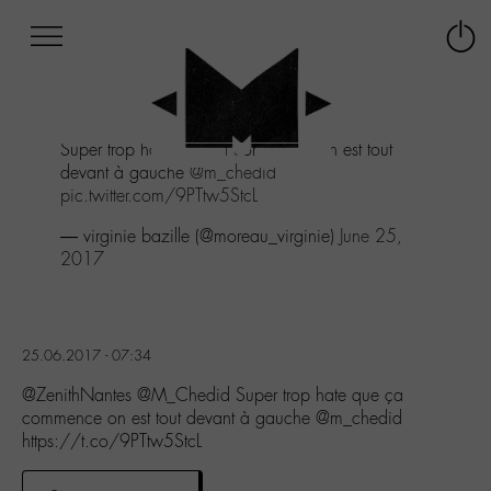
Afficher
Panneau de gestion des cookies
Labo
Connex
-
le
M-
menu
Aller
Super trop hate que ça commence on est tout
au
devant à gauche
@m_chedid
menu
pic.twitter.com/9PTtw5StcL
Aller
au
— virginie bazille (@moreau_virginie)
June 25,
contenu
2017
Aller
à
la
recherche
25.06.2017 - 07:34
@ZenithNantes @M_Chedid Super trop hate que ça
commence on est tout devant à gauche @m_chedid
https://t.co/9PTtw5StcL