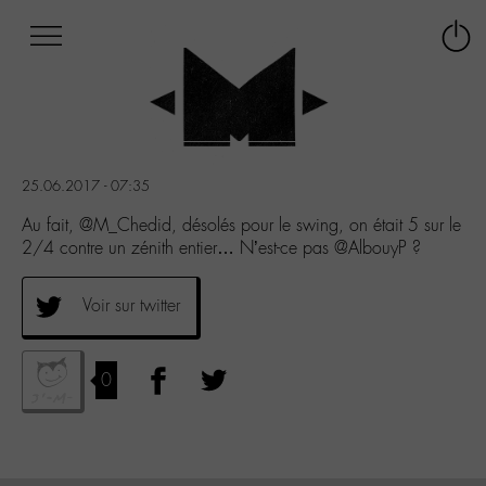
Afficher
Panneau de gestion des cookies
Labo
Connex
-
le
M-
menu
Aller
au
menu
25.06.2017 - 07:35
Aller
au
Au fait, @M_Chedid, désolés pour le swing, on était 5 sur le
contenu
2/4 contre un zénith entier… N’est-ce pas @AlbouyP ?
Aller
à
Voir sur twitter
la
recherche
0