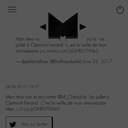
Afficher
Panneau de gestion des cookies
Labo
Connex
-
le
M-
menu
Aller
Mon rêve voir et rencontrer
@M_Chedid
le 1er
au
juillet à Clermont Ferrand. C'est la veille de mon
menu
anniversaire
pic.twitter.com/pGHR07MYe5
Aller
au
— &lødielintilhac (@lintilhacelodie)
June 24, 2017
contenu
Aller
à
la
24.06.2017 - 18:27
recherche
Mon rêve voir et rencontrer @M_Chedid le 1er juillet à
Clermont Ferrand. C’est la veille de mon anniversaire
https://t.co/pGHR07MYe5
Voir sur twitter