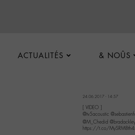
ACTUALITÉS
& NOÛS
24.06.2017 - 14:57
[ VIDEO ]
@tv5acoustic @sebastien
@M_Chedid @bradackley
https://t.co/MySRM8th4