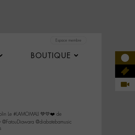
Espace membre
BOUTIQUE
folin Le #LAMOMALI 💚💛❤️ de
 @FatouDiawara @diabatebamusic
s