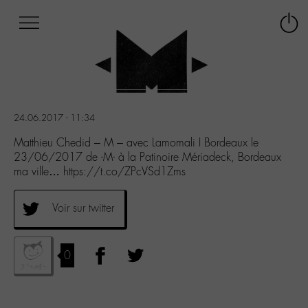
Afficher
Panneau de gestion des cookies
Labo
Connex
-
le
M-
menu
Aller
au
menu
24.06.2017 - 11:34
Aller
au
Matthieu Chedid – M – avec Lamomali I Bordeaux le
contenu
23/06/2017 de -M- à la Patinoire Mériadeck, Bordeaux
Aller
ma ville… https://t.co/ZPcVSd1Zms
à
la
Voir sur twitter
recherche
0