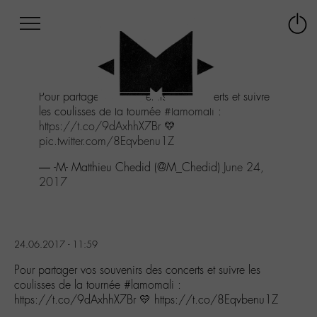
Afficher
Panneau de gestion des cookies
Labo
Connex
-
le
M-
menu
Aller
Pour partager vos souvenirs des concerts et suivre
au
les coulisses de la tournée
#lamomali
:
menu
https://t.co/9dAxhhX7Br
💛
Aller
pic.twitter.com/8Eqvbenu1Z
au
contenu
— -M- Matthieu Chedid (@M_Chedid)
June 24,
Aller
2017
à
la
recherche
24.06.2017 - 11:59
Pour partager vos souvenirs des concerts et suivre les
coulisses de la tournée #lamomali :
https://t.co/9dAxhhX7Br 💛 https://t.co/8Eqvbenu1Z