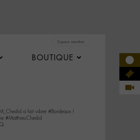
Espace membre
BOUTIQUE
M_Chedid a fait vibrer #Bordeaux !
lie #MatthieuChedid
pQ