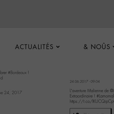
ACTUALITÉS
& NOÛS
ibrer
#Bordeaux
!
id
24.06.2017 - 09:04
L’aventure Malienne de @
ne 24, 2017
Extraordinaire ! #Lamoma
https://t.co/lKUCQipC