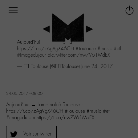
Afficher
Panneau de gestion des cookies
Labo
Connex
-
le
M-
menu
Aller
Aujourd'hui → Lamomali à Toulouse :
au
https://t.co/zAgVgX46CH
#Toulouse
#music
#etl
menu
#imagedujour
pic.twitter.com/nw7V61MdEX
Aller
au
— ETL Toulouse (@ETLToulouse)
June 24, 2017
contenu
Aller
à
la
24.06.2017 - 08:00
recherche
Aujourd’hui → Lamomali à Toulouse :
https://t.co/zAgVgX46CH #Toulouse #music #etl
#imagedujour https://t.co/nw7V61MdEX
Voir sur twitter