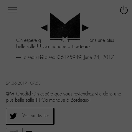
Afficher
Panneau de gestion des cookies
Labo
Connex
-
le
M-
menu
Aller
On espère que vous reviendrez vite dans une plus
au
belle salle!!!!!Ca manque à Bordeaux!
menu
Aller
— Loiseau (@Loiseau36175949)
June 24, 2017
au
contenu
Aller
à
24.06.2017 - 07:53
la
recherche
@M_Chedid On espère que vous reviendrez vite dans une
plus belle salle!!!!!Ca manque à Bordeaux!
Voir sur twitter