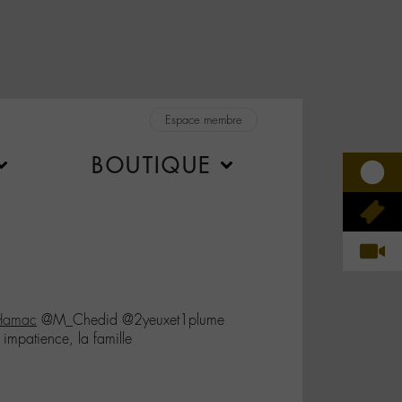
Espace membre
BOUTIQUE
Hamac
@M_Chedid @2yeuxet1plume
impatience, la famille