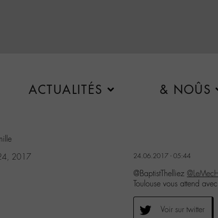
ACTUALITÉS
& NOÛS
ille
 24, 2017
24.06.2017 - 05:44
@BaptistThelliez
@LeMec
Toulouse vous attend avec 
Voir sur twitter