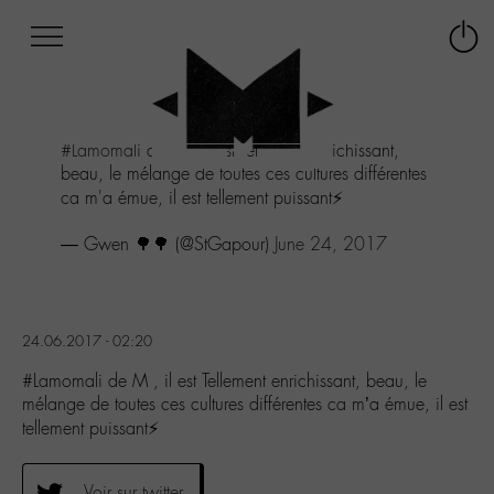
Afficher
Panneau de gestion des cookies
Labo
Connex
-
le
M-
menu
Aller
#Lamomali
de M , il est Tellement enrichissant,
au
beau, le mélange de toutes ces cultures différentes
menu
ca m'a émue, il est tellement puissant⚡️
Aller
au
— Gwen 🌳🌳 (@StGapour)
June 24, 2017
contenu
Aller
à
la
recherche
24.06.2017 - 02:20
#Lamomali de M , il est Tellement enrichissant, beau, le
mélange de toutes ces cultures différentes ca m’a émue, il est
tellement puissant⚡️
Voir sur twitter