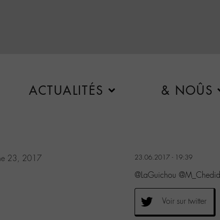
ACTUALITÉS
& NOÛS
ne 23, 2017
23.06.2017 - 19:39
@LaGuichou @M_Chedid P
Voir sur twitter