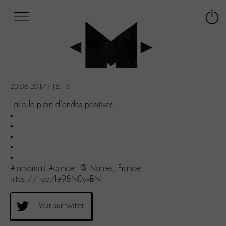
Afficher
Panneau de gestion des cookies
Labo
Connex
-
le
M-
menu
Aller
au
menu
23.06.2017 - 18:13
Aller
au
Faire le plein d’ondes positives.
contenu
•
Aller
•
à
•
la
•
recherche
•
#lamomali #concert @ Nantes, France
https://t.co/fe98N0yvBN
Voir sur twitter