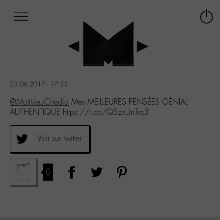
Afficher
Panneau de gestion des cookies
Labo
Connex
-
le
M-
menu
Aller
au
menu
23.06.2017 - 17:53
Aller
au
@MatthieuChedid
Mes MEILLEURES PENSÉES GÉNIAL
contenu
AUTHENTIQUE https://t.co/QSzxUnTrq3
Aller
à
Voir sur twitter
la
recherche
0