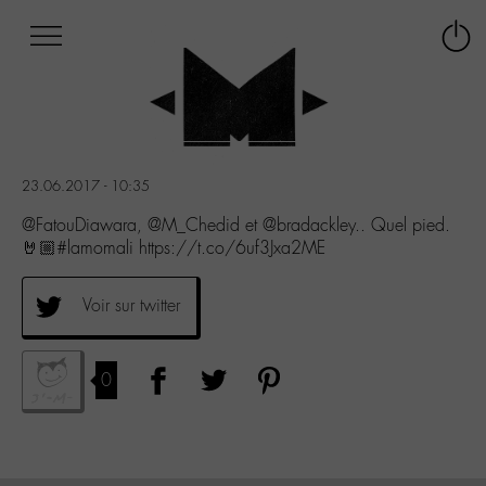
Afficher
Panneau de gestion des cookies
Labo
Connex
-
le
M-
menu
Aller
au
menu
23.06.2017 - 10:35
Aller
au
@FatouDiawara, @M_Chedid et @bradackley.. Quel pied.
contenu
🤘🏼#lamomali https://t.co/6uf3Jxa2ME
Aller
à
Voir sur twitter
la
recherche
0