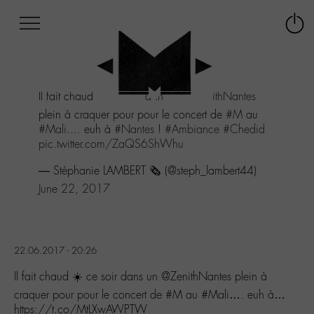
Afficher
Panneau de gestion des cookies
Labo
Connex
-
le
M-
menu
Aller
Il fait chaud ☀️ ce soir dans un
@ZenithNantes
au
menu
plein à craquer pour pour le concert de
#M
au
Aller
#Mali
.... euh à
#Nantes
!
#Ambiance
#Chedid
au
pic.twitter.com/ZaQS6ShWhu
contenu
— Stéphanie LAMBERT 🗞 (@steph_lambert44)
Aller
à
June 22, 2017
la
recherche
22.06.2017 - 20:26
Il fait chaud ☀️ ce soir dans un @ZenithNantes plein à
craquer pour pour le concert de #M au #Mali…. euh à…
https://t.co/MtLXwAWPTW