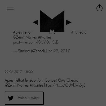
Afficher
Panneau de gestion des cookies
Labo
Connex
-
le
M-
menu
Aller
Après l'effort le réconfort. Concert
@M_Chedid
au
@ZenithNantes
#Nantes
menu
pic.twitter.com/GUVl0vnSyE
Aller
au
— Sinagot (@Ybod)
June 22, 2017
contenu
Aller
à
la
22.06.2017 - 18:00
recherche
Après l’effort le réconfort. Concert @M_Chedid
@ZenithNantes #Nantes https://t.co/GUVl0vnSyE
Voir sur twitter