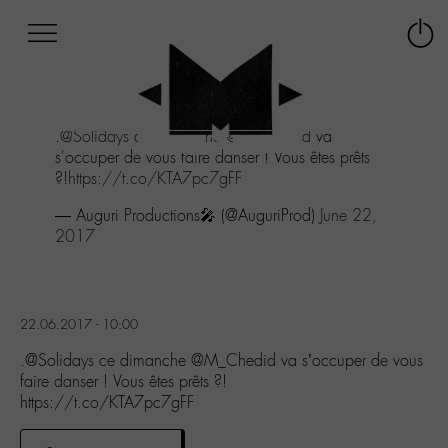
Afficher
Panneau de gestion des cookies
Labo
Connex
-
le
M-
menu
Aller
.
@Solidays
ce dimanche
@M_Chedid
va
au
s'occuper de vous faire danser ! Vous êtes prêts
menu
?!
https://t.co/KTA7pc7gFF
Aller
au
— Auguri Productions🎤 (@AuguriProd)
June 22,
contenu
2017
Aller
à
la
recherche
22.06.2017 - 10:00
.@Solidays ce dimanche @M_Chedid va s’occuper de vous
faire danser ! Vous êtes prêts ?!
https://t.co/KTA7pc7gFF