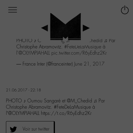
Afficher
Panneau de gestion des cookies
Labo
Connex
-
le
M-
menu
Aller
PHOTO ♪ Oumou Sangaré et
@M_Chedid
♫ Par
au
Christophe Abramovitz.
#FeteDeLaMusique
à
menu
l'
@OLYMPIAHALL
pic.twitter.com/R6yEdhz2Kr
Aller
au
— France Inter (@franceinter)
June 21, 2017
contenu
Aller
à
la
21.06.2017 - 22:18
recherche
PHOTO ♪ Oumou Sangaré et @M_Chedid ♫ Par
Christophe Abramovitz. #FeteDeLaMusique à
l’@OLYMPIAHALL https://t.co/R6yEdhz2Kr
Voir sur twitter