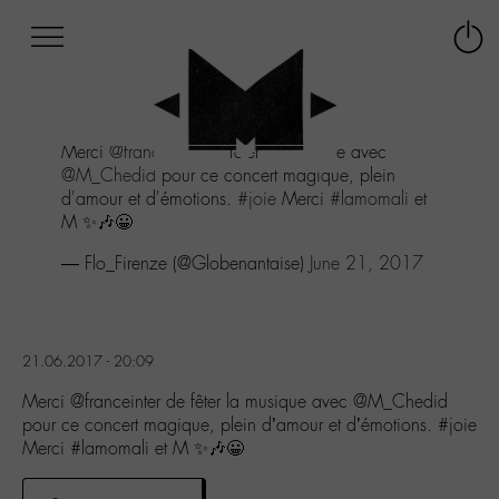
Afficher
Panneau de gestion des cookies
Labo
Connex
-
le
M-
menu
Aller
Merci
@franceinter
de fêter la musique avec
au
@M_Chedid
pour ce concert magique, plein
menu
d'amour et d'émotions.
#joie
Merci
#lamomali
et
Aller
M ✨🎶😀
au
contenu
— Flo_Firenze (@Globenantaise)
June 21, 2017
Aller
à
la
recherche
21.06.2017 - 20:09
Merci @franceinter de fêter la musique avec @M_Chedid
pour ce concert magique, plein d’amour et d’émotions. #joie
Merci #lamomali et M ✨🎶😀