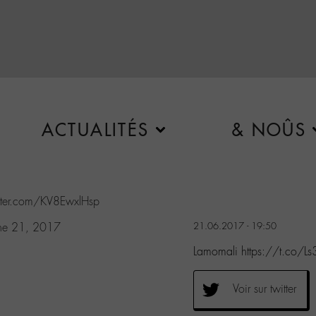
ACTUALITÉS
& NOÛS
itter.com/KV8EwxlHsp
ne 21, 2017
21.06.2017 - 19:50
Lamomali https://t.co/L
Voir sur twitter