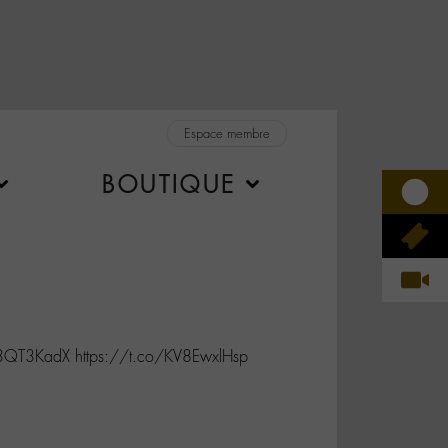
Espace membre
BOUTIQUE
s3QT3KadX https://t.co/KV8EwxlHsp