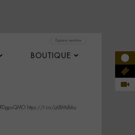
Espace membre
BOUTIQUE
yBRDgpuQMO https://t.co/jzLBMslbby