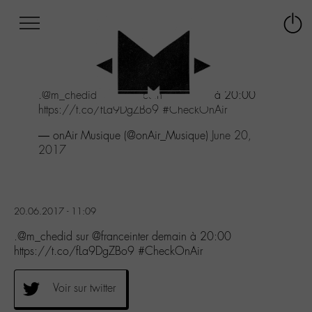
Afficher
Panneau de gestion des cookies
Labo
Connex
-
le
M-
menu
Aller
.
@m_chedid
sur
@franceinter
demain à 20:00
au
https://t.co/fLa9DgZBo9
#CheckOnAir
menu
Aller
— onAir Musique (@onAir_Musique)
June 20,
au
2017
contenu
Aller
à
la
20.06.2017 - 11:09
recherche
.@m_chedid sur @franceinter demain à 20:00
https://t.co/fLa9DgZBo9 #CheckOnAir
Voir sur twitter