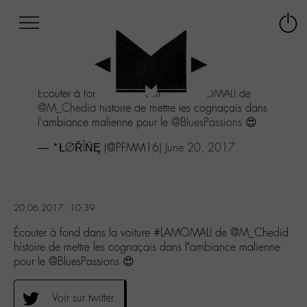
Afficher
Panneau de gestion des cookies
Labo
Connex
-
le
M-
menu
Aller
Écouter à fond dans la voiture
#LAMOMALI
de
au
@M_Chedid
histoire de mettre les cognaçais dans
menu
l'ambiance malienne pour le
@BluesPassions
😍
Aller
au
— *ŁØŘÎŃĘ (@PFMM16)
June 20, 2017
contenu
Aller
à
la
20.06.2017 - 10:39
recherche
Écouter à fond dans la voiture #LAMOMALI de @M_Chedid
histoire de mettre les cognaçais dans l’ambiance malienne
pour le @BluesPassions 😍
Voir sur twitter