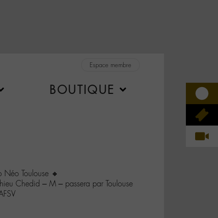
Espace membre
BOUTIQUE
o Néo Toulouse 🔸
tthieu Chedid – M – passera par Toulouse
mAFSV