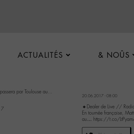
ACTUALITÉS
& NOÛS
passera par Toulouse au...
20.06.2017 - 08:00
🔸Dealer de Live // Radi
17
En tournée française, Ma
au… https://t.co/LtPya