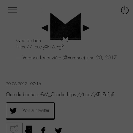
Afficher
Panneau de gestion des cookies
Labo
Connex
-
le
M-
menu
Aller
Que du bonheur
@M_Chedid
au
https://t.co/yXPilZcFgR
menu
Aller
— Varance Landuzière (@Varance)
June 20, 2017
au
contenu
Aller
à
20.06.2017 - 07:16
la
recherche
Que du bonheur @M_Chedid https://t.co/yXPilZcFgR
Voir sur twitter
0