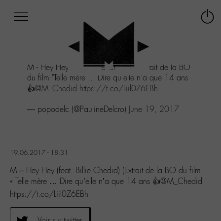
Afficher
Panneau de gestion des cookies
Labo
Connex
-
le
M-
menu
Aller
M - Hey Hey (feat. Billie Chedid) (Extrait de la BO
au
du film "Telle mère ... Dire qu'elle n'a que 14 ans
menu
👍
@M_Chedid
https://t.co/Liil0Z6EBh
Aller
au
— popodelc (@PaulineDelcro)
June 19, 2017
contenu
Aller
à
la
recherche
19.06.2017 - 18:31
M – Hey Hey (feat. Billie Chedid) (Extrait de la BO du film
« Telle mère … Dire qu’elle n’a que 14 ans 👍@M_Chedid
https://t.co/Liil0Z6EBh
Voir sur twitter