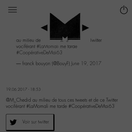
Afficher
Panneau de gestion des cookies
Labo
Connex
-
le
M-
menu
Aller
au milieu de tous ces tweets et de ce Twitter
au
vociférant
#LaMomali
me tarde
menu
#CoopérativeDeMai63
Aller
au
— franck bouyon (@BouyF)
June 19, 2017
contenu
Aller
à
la
19.06.2017 - 18:53
recherche
@M_Chedid au milieu de tous ces tweets et de ce Twitter
vociférant #LaMomali me tarde #CoopérativeDeMai63
Voir sur twitter