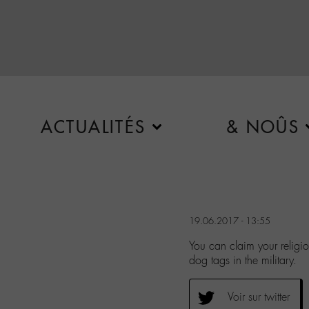
ACTUALITÉS
& NOÛS
19.06.2017 - 13:55
You can claim your religi
dog tags in the military.
Voir sur twitter