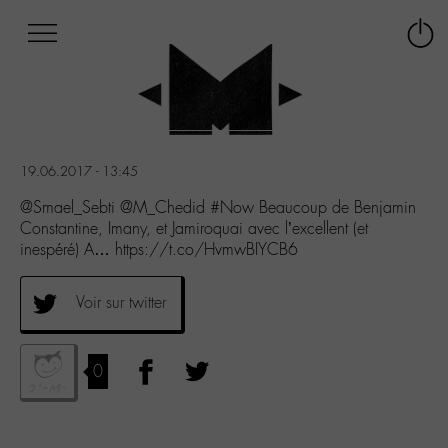
Afficher
Panneau de gestion des cookies
Labo
Connex
-
le
M-
menu
Aller
au
menu
19.06.2017 - 13:45
Aller
au
@Smael_Sebti @M_Chedid #Now Beaucoup de Benjamin
contenu
Constantine, Imany, et Jamiroquai avec l’excellent (et
Aller
inespéré) A… https://t.co/HvmwBIYCB6
à
la
Voir sur twitter
recherche
0