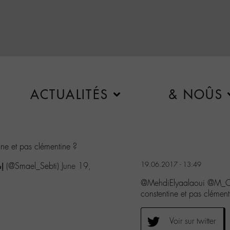
ACTUALITÉS
& NOÛS
ntine et pas clémentine ?
19.06.2017 - 13:49
— Smaël Sebti 🏊🏽‍♂️🚴🏼‍♂️🏃🏽‍♂️إسماعيل السبتي (@Smael_Sebti)
June 19,
@MehdiElyaalaoui @M_Chedi
constentine et pas clément
Voir sur twitter