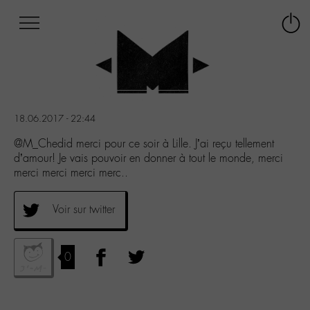
Afficher
Panneau de gestion des cookies
Labo
Connex
-
le
M-
menu
Aller
au
menu
18.06.2017 - 22:44
Aller
au
@M_Chedid merci pour ce soir à Lille. J’ai reçu tellement
contenu
d’amour! Je vais pouvoir en donner à tout le monde, merci
Aller
merci merci merci merc..
à
la
Voir sur twitter
recherche
0