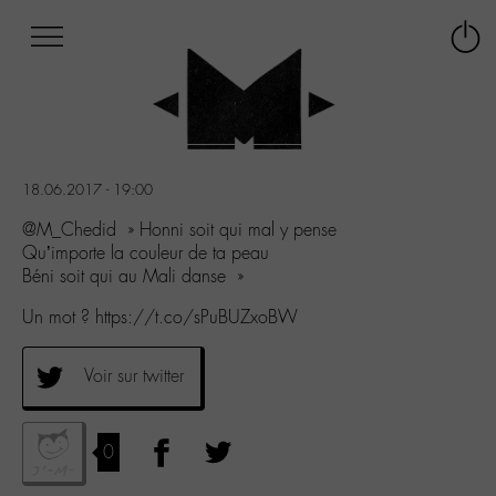
Afficher
Panneau de gestion des cookies
Labo
Connex
-
le
M-
menu
Aller
au
menu
18.06.2017 - 19:00
Aller
au
@M_Chedid » Honni soit qui mal y pense
contenu
Qu’importe la couleur de ta peau
Aller
Béni soit qui au Mali danse »
à
Un mot ? https://t.co/sPuBUZxoBW
la
recherche
Voir sur twitter
0