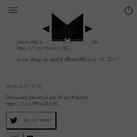
Afficher
Panneau de gestion des cookies
Labo
Connex
-
le
M-
menu
Aller
Découvrez Lamomali par M sur
#deezer
au
https://t.co/RRiIw0UcBC
menu
Aller
— Les blogs de seb68 (@seb68fr)
June 18, 2017
au
contenu
Aller
à
18.06.2017 - 17:01
la
recherche
Découvrez Lamomali par M sur #deezer
https://t.co/RRiIw0UcBC
Voir sur twitter