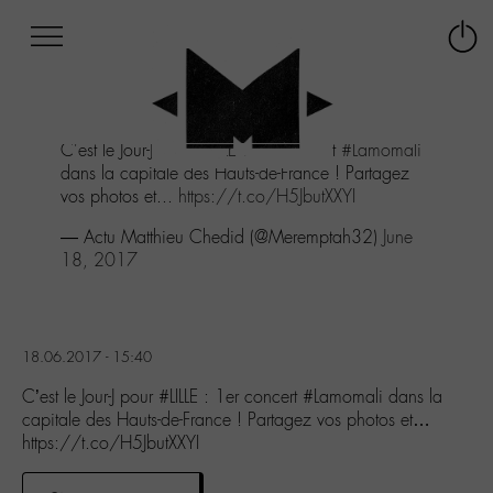
Afficher
Panneau de gestion des cookies
Labo
Connex
-
le
M-
menu
Aller
C'est le Jour-J pour
#LILLE
: 1er concert
#Lamomali
au
dans la capitale des Hauts-de-France ! Partagez
menu
vos photos et...
https://t.co/H5JbutXXYI
Aller
au
— Actu Matthieu Chedid (@Meremptah32)
June
contenu
18, 2017
Aller
à
la
recherche
18.06.2017 - 15:40
C’est le Jour-J pour #LILLE : 1er concert #Lamomali dans la
capitale des Hauts-de-France ! Partagez vos photos et…
https://t.co/H5JbutXXYI