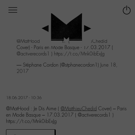
Afficher
Panneau de gestion des cookies
Labo
Connex
-
le
M-
menu
Aller
@MatHood
: Je Dis Aime (
@MatthieuChedid
au
Cover) - Paris en Mode Basque - 17.03.2017 (
menu
@activerecords1
)
https://t.co/Mnk0ibExJg
Aller
au
— Stéphane Cordon (@stphanecordon1)
June 18,
contenu
2017
Aller
à
la
recherche
18.06.2017 - 10:36
@MatHood : Je Dis Aime (
@MatthieuChedid
Cover) – Paris
en Mode Basque – 17.03.2017 ( @activerecords1 )
https://t.co/Mnk0ibExJg