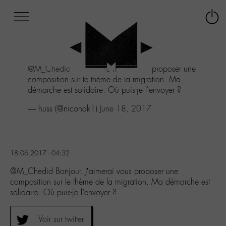
Afficher
Panneau de gestion des cookies
Labo
Connex
-
le
M-
menu
Aller
@M_Chedid
Bonjour. J'aimerai vous proposer une
au
composition sur le thème de la migration. Ma
menu
démarche est solidaire. Où puis-je l'envoyer ?
Aller
au
— huss (@nicohdk1)
June 18, 2017
contenu
Aller
à
la
18.06.2017 - 04:32
recherche
@M_Chedid Bonjour. J’aimerai vous proposer une
composition sur le thème de la migration. Ma démarche est
solidaire. Où puis-je l’envoyer ?
Voir sur twitter