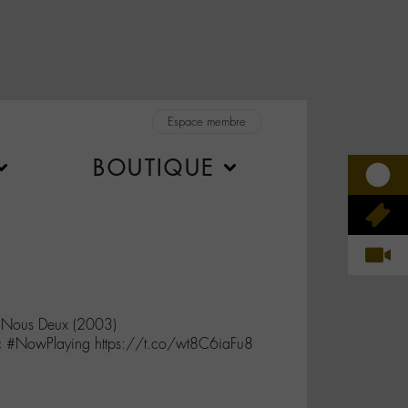
Espace membre
BOUTIQUE
Nous Deux (2003)
c #NowPlaying https://t.co/wt8C6iaFu8