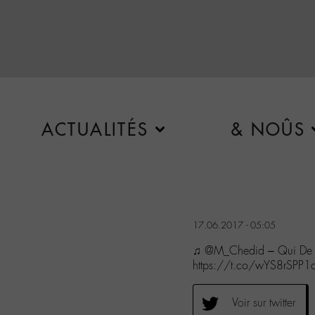
ACTUALITÉS
& NOÛS
17.06.2017 - 05:05
♫ @M_Chedid – Qui De 
https://t.co/wYS8rSPP1
Voir sur twitter