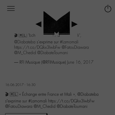
Afficher
Panneau de gestion des cookies
Labo
Connex
-
le
M-
menu
Aller
🎬 🇲🇱 "Échange entre France et Mali",
au
menu
@Diabateba
s'exprime sur
#Lamomali
Aller
https://t.co/DQkx3IwbFw
@FatouDiawara
au
@M_Chedid
@DiabateToumani
contenu
— RFI Musique (@RFIMusique)
June 16, 2017
Aller
à
la
recherche
16.06.2017 - 16:30
🎬 🇲🇱 « Échange entre France et Mali », @Diabateba
s’exprime sur #Lamomali https://t.co/DQkx3IwbFw
@FatouDiawara @M_Chedid @DiabateToumani