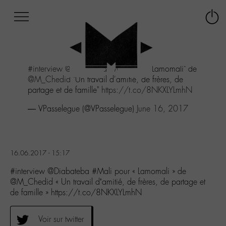
Afficher
Panneau de gestion des cookies
Labo
Connex
-
le
M-
menu
Aller
#interview
@Diabateba
#Mali
pour "Lamomali" de
au
@M_Chedid
"Un travail d'amitié, de frères, de
menu
partage et de famille"
https://t.co/8NKXLYLmhN
Aller
au
— VPasselegue (@VPasselegue)
June 16, 2017
contenu
Aller
à
la
16.06.2017 - 15:17
recherche
#interview @Diabateba #Mali pour « Lamomali » de
@M_Chedid « Un travail d’amitié, de frères, de partage et
de famille » https://t.co/8NKXLYLmhN
Voir sur twitter