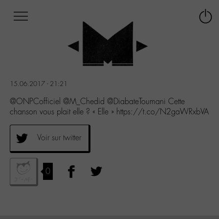
Afficher
Panneau de gestion des cookies
Labo
Connex
-
le
M-
menu
Aller
au
menu
15.06.2017 - 21:21
Aller
au
@ONPCofficiel @M_Chedid @DiabateToumani Cette
contenu
chanson vous plait elle ? « Elle » https://t.co/N2gaWRxbVA
Aller
à
Voir sur twitter
la
recherche
0