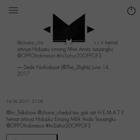
Afficher
Panneau de gestion des cookies
Labo
Connex
-
le
M-
menu
Aller
@jihane_chedid
tau gak arti H.E.M.A.T ? hemat
au
artinya Hidupku Emang Milik Anda Tsayangku
menu
@OPPOIndonesia
#IniSahur20OPPOF3
Aller
au
— Dede Nurhidayat (@The_2lights)
June 14,
contenu
2017
Aller
à
la
recherche
14.06.2017 - 21:08
@Ini_Talkshow @jihane_chedid tau gak arti H.E.M.A.T ?
hemat artinya Hidupku Emang Milik Anda Tsayangku
@OPPOIndonesia #IniSahur20OPPOF3