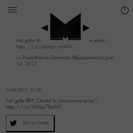
Afficher
Panneau de gestion des cookies
Labo
Connex
-
le
M-
menu
Aller
Fait gaffe
@M_Chedid
la concurrence arrive !
au
https://t.co/b6KLp78eW9
menu
Aller
— Pierre-Antoine Damecour (@padamecour)
June
au
14, 2017
contenu
Aller
à
la
14.06.2017 - 21:28
recherche
Fait gaffe @M_Chedid la concurrence arrive !
https://t.co/b6KLp78eW9
Voir sur twitter