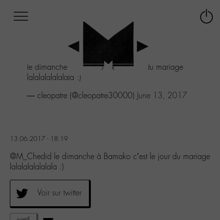
Afficher
Panneau de gestion des cookies
Labo
Connex
-
le
M-
menu
Aller
le dimanche à Bamako c'est le jour du mariage
au
lalalalalalalala :)
menu
Aller
— cleopatre (@cleopatre30000)
June 13, 2017
au
contenu
Aller
à
13.06.2017 - 18:19
la
recherche
@M_Chedid le dimanche à Bamako c’est le jour du mariage
lalalalalalalala :)
Voir sur twitter