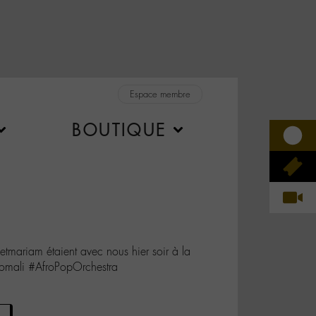
Espace membre
BOUTIQUE
mariam étaient avec nous hier soir à la
momali #AfroPopOrchestra