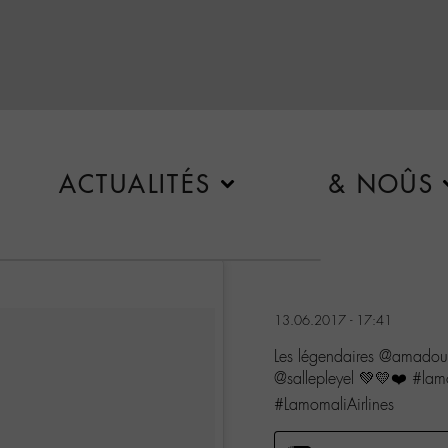
ACTUALITÉS
& NOÛS
13.06.2017 - 17:41
Les légendaires @amadouet
@sallepleyel 💚💛❤️ #la
#LamomaliAirlines