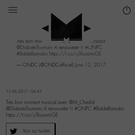
Afficher
Panneau de gestion des cookies
Labo
Connex
-
le
M-
menu
Aller
Très bon moment musical avec
@M_Chedid
au
@DiabateToumani
A renouveler !!
#ONPC
menu
#BaldeBamako
https://t.co/y3kusomiGE
Aller
au
— ONDC (@ONDCofficiel)
June 13, 2017
contenu
Aller
à
la
13.06.2017 - 04:43
recherche
Très bon moment musical avec @M_Chedid
@DiabateToumani A renouveler !! #ONPC #BaldeBamako
https://t.co/y3kusomiGE
Voir sur twitter